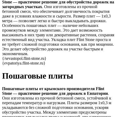
Stone — практичное решение для обустройства дорожек на
загородных участках
. Они изготовлены из прочной
бетонной смеси, что обеспечивает долговечность покрытия
даже в условиях влажности и сырости. Размер плит — 1х0,3
метра — позволяет легко и быстро выкладывать дорожки.
Особенность пошаговых плит — наличие небольших
промежутков между элементами. Это дает возможность
высаживать в них траву или декоративные растения, сохраняя
естественный вид участка. Укладка плит Flint Stone проста и
не требует сложной подготовки основания, как при мощении.
Это делает обустройство дорожек на участке быстрым и
экономичным.
{/sevastopol.flint-stone.ru}
{evpatoriya.flint-stone.ru}
Пошаговые
плиты
Пошаговые плиты от крымского производителя Flint
Stone — практичное решение для дорожек в Евпатории
.
Они изготовлены из прочной бетонной смеси, устойчивой к
перепадам температур и нагрузкам. Плиты размером 1х0,3 м
укладываются без сложной подготовки основания, ускоряя
обустройство участка. Между элементами предусмотрены
промежутки для высадки травы и растений, что гармонично