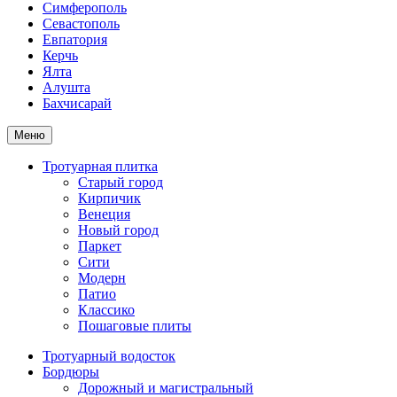
Симферополь
Севастополь
Евпатория
Керчь
Ялта
Алушта
Бахчисарай
Меню
Тротуарная плитка
Старый город
Кирпичик
Венеция
Новый город
Паркет
Сити
Модерн
Патио
Классико
Пошаговые плиты
Тротуарный водосток
Бордюры
Дорожный и магистральный