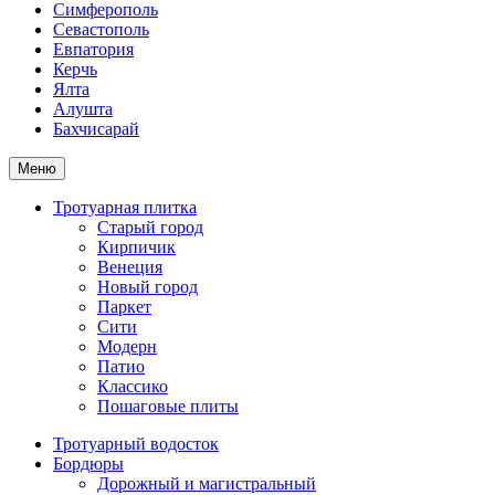
Симферополь
Севастополь
Евпатория
Керчь
Ялта
Алушта
Бахчисарай
Меню
Тротуарная плитка
Старый город
Кирпичик
Венеция
Новый город
Паркет
Сити
Модерн
Патио
Классико
Пошаговые плиты
Тротуарный водосток
Бордюры
Дорожный и магистральный