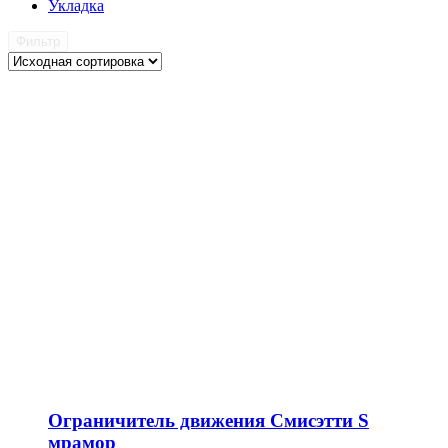
Укладка
Фильтр
Ограничитель движения Смисэтти S
мрамор