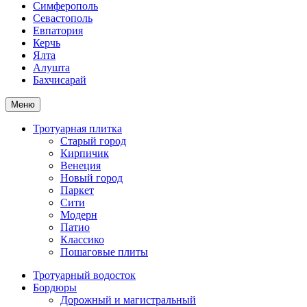
Симферополь
Севастополь
Евпатория
Керчь
Ялта
Алушта
Бахчисарай
Меню
Тротуарная плитка
Старый город
Кирпичик
Венеция
Новый город
Паркет
Сити
Модерн
Патио
Классико
Пошаговые плиты
Тротуарный водосток
Бордюры
Дорожный и магистральный